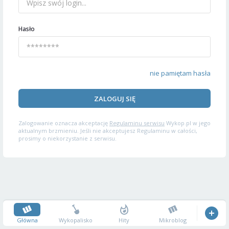
Hasło
nie pamiętam hasła
ZALOGUJ SIĘ
Zalogowanie oznacza akceptację
Regulaminu serwisu
Wykop.pl w jego
aktualnym brzmieniu. Jeśli nie akceptujesz Regulaminu w całości,
prosimy o niekorzystanie z serwisu.
Główna
Wykopalisko
Hity
Mikroblog