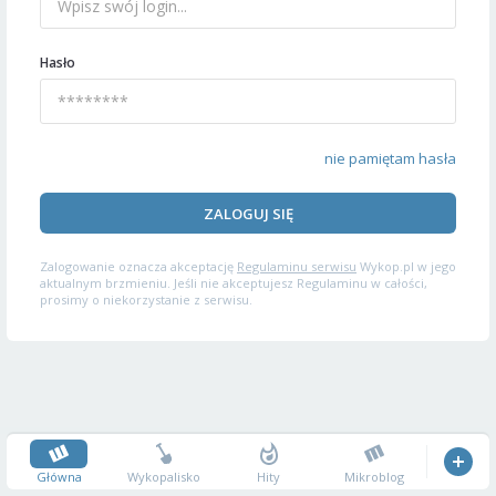
Hasło
nie pamiętam hasła
ZALOGUJ SIĘ
Zalogowanie oznacza akceptację
Regulaminu serwisu
Wykop.pl w jego
aktualnym brzmieniu. Jeśli nie akceptujesz Regulaminu w całości,
prosimy o niekorzystanie z serwisu.
Główna
Wykopalisko
Hity
Mikroblog