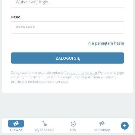
Hasło
nie pamiętam hasła
ZALOGUJ SIĘ
Zalogowanie oznacza akceptację
Regulaminu serwisu
Wykop.pl w jego
aktualnym brzmieniu. Jeśli nie akceptujesz Regulaminu w całości,
prosimy o niekorzystanie z serwisu.
Główna
Wykopalisko
Hity
Mikroblog