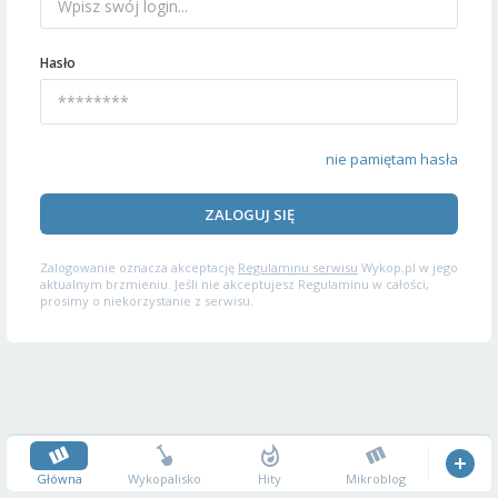
Hasło
nie pamiętam hasła
ZALOGUJ SIĘ
Zalogowanie oznacza akceptację
Regulaminu serwisu
Wykop.pl w jego
aktualnym brzmieniu. Jeśli nie akceptujesz Regulaminu w całości,
prosimy o niekorzystanie z serwisu.
Główna
Wykopalisko
Hity
Mikroblog