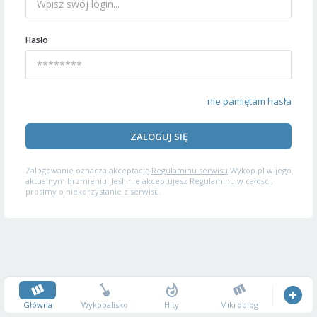
Hasło
nie pamiętam hasła
ZALOGUJ SIĘ
Zalogowanie oznacza akceptację
Regulaminu serwisu
Wykop.pl w jego
aktualnym brzmieniu. Jeśli nie akceptujesz Regulaminu w całości,
prosimy o niekorzystanie z serwisu.
Główna
Wykopalisko
Hity
Mikroblog