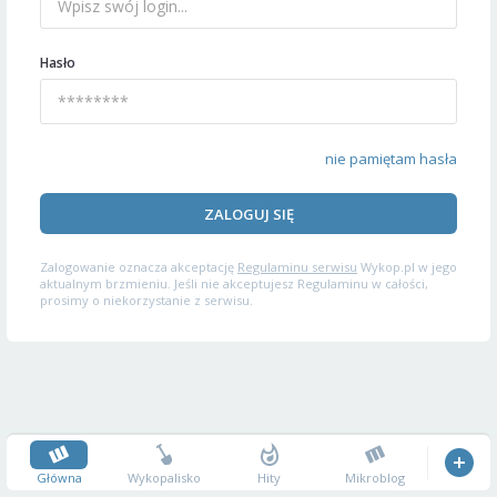
Hasło
nie pamiętam hasła
ZALOGUJ SIĘ
Zalogowanie oznacza akceptację
Regulaminu serwisu
Wykop.pl w jego
aktualnym brzmieniu. Jeśli nie akceptujesz Regulaminu w całości,
prosimy o niekorzystanie z serwisu.
Główna
Wykopalisko
Hity
Mikroblog