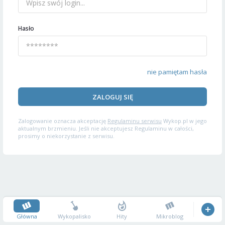
Hasło
nie pamiętam hasła
ZALOGUJ SIĘ
Zalogowanie oznacza akceptację
Regulaminu serwisu
Wykop.pl w jego
aktualnym brzmieniu. Jeśli nie akceptujesz Regulaminu w całości,
prosimy o niekorzystanie z serwisu.
Główna
Wykopalisko
Hity
Mikroblog