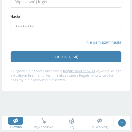
Hasło
nie pamiętam hasła
ZALOGUJ SIĘ
Zalogowanie oznacza akceptację
Regulaminu serwisu
Wykop.pl w jego
aktualnym brzmieniu. Jeśli nie akceptujesz Regulaminu w całości,
prosimy o niekorzystanie z serwisu.
Główna
Wykopalisko
Hity
Mikroblog