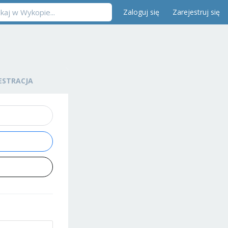
Zaloguj się
Zarejestruj się
ESTRACJA