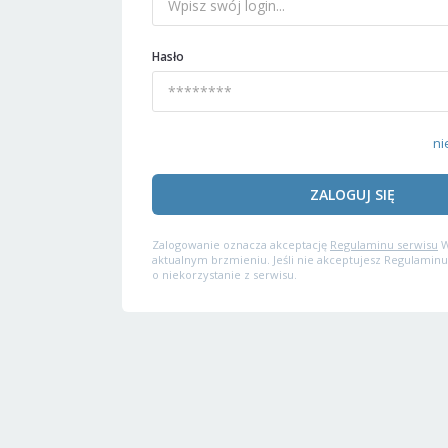
Hasło
ni
ZALOGUJ SIĘ
Zalogowanie oznacza akceptację
Regulaminu serwisu
W
aktualnym brzmieniu. Jeśli nie akceptujesz Regulaminu
o niekorzystanie z serwisu.