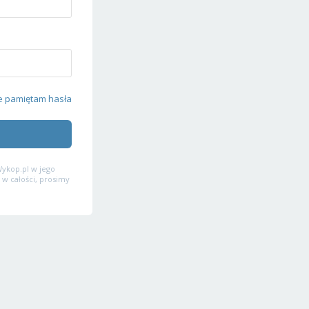
e pamiętam hasła
ykop.pl w jego
 w całości, prosimy