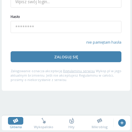
Hasło
nie pamiętam hasła
ZALOGUJ SIĘ
Zalogowanie oznacza akceptację
Regulaminu serwisu
Wykop.pl w jego
aktualnym brzmieniu. Jeśli nie akceptujesz Regulaminu w całości,
prosimy o niekorzystanie z serwisu.
Główna
Wykopalisko
Hity
Mikroblog