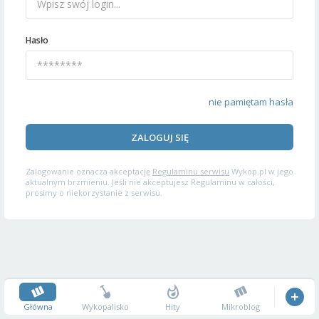
Hasło
nie pamiętam hasła
ZALOGUJ SIĘ
Zalogowanie oznacza akceptację
Regulaminu serwisu
Wykop.pl w jego
aktualnym brzmieniu. Jeśli nie akceptujesz Regulaminu w całości,
prosimy o niekorzystanie z serwisu.
Główna
Wykopalisko
Hity
Mikroblog