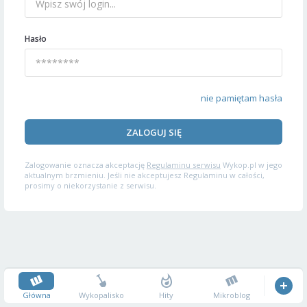
Hasło
nie pamiętam hasła
ZALOGUJ SIĘ
Zalogowanie oznacza akceptację
Regulaminu serwisu
Wykop.pl w jego
aktualnym brzmieniu. Jeśli nie akceptujesz Regulaminu w całości,
prosimy o niekorzystanie z serwisu.
Główna
Wykopalisko
Hity
Mikroblog