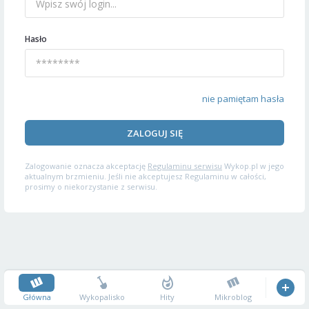
Hasło
nie pamiętam hasła
ZALOGUJ SIĘ
Zalogowanie oznacza akceptację
Regulaminu serwisu
Wykop.pl w jego
aktualnym brzmieniu. Jeśli nie akceptujesz Regulaminu w całości,
prosimy o niekorzystanie z serwisu.
Główna
Wykopalisko
Hity
Mikroblog