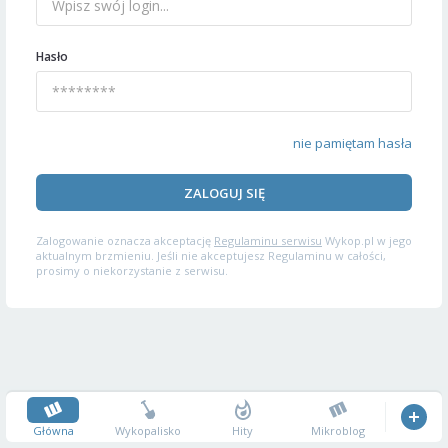
Hasło
nie pamiętam hasła
ZALOGUJ SIĘ
Zalogowanie oznacza akceptację
Regulaminu serwisu
Wykop.pl w jego
aktualnym brzmieniu. Jeśli nie akceptujesz Regulaminu w całości,
prosimy o niekorzystanie z serwisu.
Główna
Wykopalisko
Hity
Mikroblog