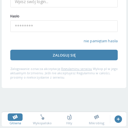
Hasło
nie pamiętam hasła
ZALOGUJ SIĘ
Zalogowanie oznacza akceptację
Regulaminu serwisu
Wykop.pl w jego
aktualnym brzmieniu. Jeśli nie akceptujesz Regulaminu w całości,
prosimy o niekorzystanie z serwisu.
Główna
Wykopalisko
Hity
Mikroblog