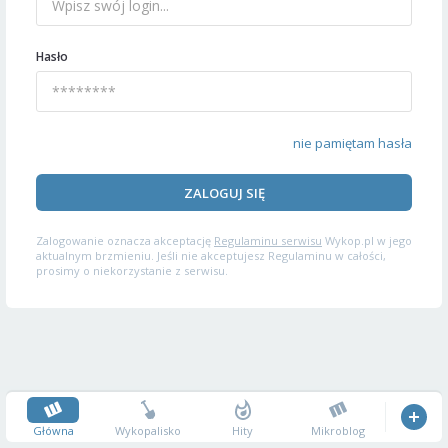
Hasło
nie pamiętam hasła
ZALOGUJ SIĘ
Zalogowanie oznacza akceptację
Regulaminu serwisu
Wykop.pl w jego
aktualnym brzmieniu. Jeśli nie akceptujesz Regulaminu w całości,
prosimy o niekorzystanie z serwisu.
Główna
Wykopalisko
Hity
Mikroblog