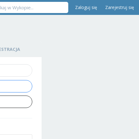
Zaloguj się
Zarejestruj się
ESTRACJA