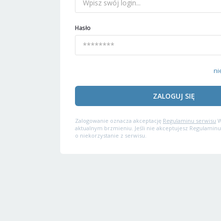
Hasło
ni
ZALOGUJ SIĘ
Zalogowanie oznacza akceptację
Regulaminu serwisu
W
aktualnym brzmieniu. Jeśli nie akceptujesz Regulaminu
o niekorzystanie z serwisu.