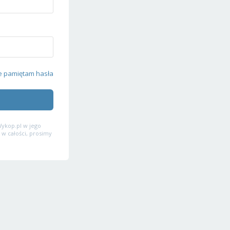
e pamiętam hasła
ykop.pl w jego
 w całości, prosimy