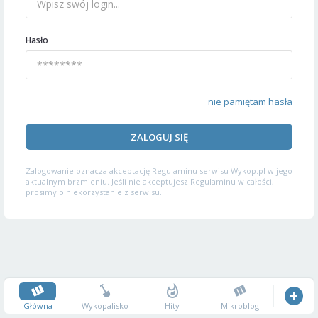
Hasło
nie pamiętam hasła
ZALOGUJ SIĘ
Zalogowanie oznacza akceptację
Regulaminu serwisu
Wykop.pl w jego
aktualnym brzmieniu. Jeśli nie akceptujesz Regulaminu w całości,
prosimy o niekorzystanie z serwisu.
Główna
Wykopalisko
Hity
Mikroblog