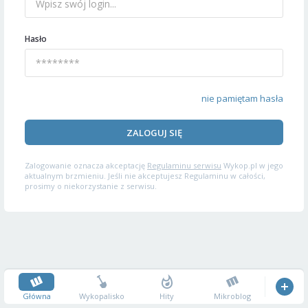
Hasło
nie pamiętam hasła
ZALOGUJ SIĘ
Zalogowanie oznacza akceptację
Regulaminu serwisu
Wykop.pl w jego
aktualnym brzmieniu. Jeśli nie akceptujesz Regulaminu w całości,
prosimy o niekorzystanie z serwisu.
Główna
Wykopalisko
Hity
Mikroblog