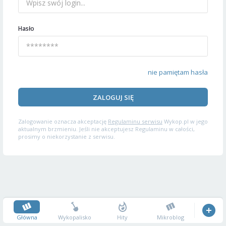
Hasło
nie pamiętam hasła
ZALOGUJ SIĘ
Zalogowanie oznacza akceptację
Regulaminu serwisu
Wykop.pl w jego
aktualnym brzmieniu. Jeśli nie akceptujesz Regulaminu w całości,
prosimy o niekorzystanie z serwisu.
Główna
Wykopalisko
Hity
Mikroblog