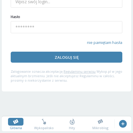
Hasło
nie pamiętam hasła
ZALOGUJ SIĘ
Zalogowanie oznacza akceptację
Regulaminu serwisu
Wykop.pl w jego
aktualnym brzmieniu. Jeśli nie akceptujesz Regulaminu w całości,
prosimy o niekorzystanie z serwisu.
Główna
Wykopalisko
Hity
Mikroblog