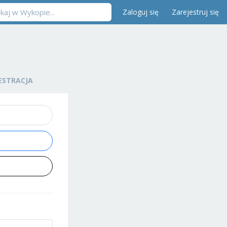
Zaloguj się
Zarejestruj się
ESTRACJA