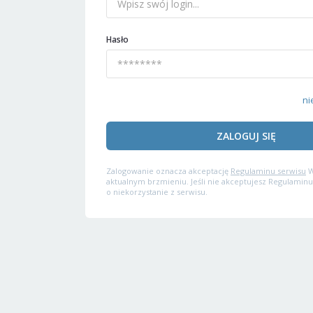
Hasło
ni
ZALOGUJ SIĘ
Zalogowanie oznacza akceptację
Regulaminu serwisu
W
aktualnym brzmieniu. Jeśli nie akceptujesz Regulaminu
o niekorzystanie z serwisu.