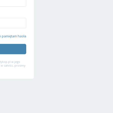
e pamiętam hasła
ykop.pl w jego
 w całości, prosimy