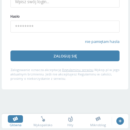
Hasło
nie pamiętam hasła
ZALOGUJ SIĘ
Zalogowanie oznacza akceptację
Regulaminu serwisu
Wykop.pl w jego
aktualnym brzmieniu. Jeśli nie akceptujesz Regulaminu w całości,
prosimy o niekorzystanie z serwisu.
Główna
Wykopalisko
Hity
Mikroblog