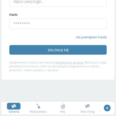
Hasło
nie pamiętam hasła
ZALOGUJ SIĘ
Zalogowanie oznacza akceptację
Regulaminu serwisu
Wykop.pl w jego
aktualnym brzmieniu. Jeśli nie akceptujesz Regulaminu w całości,
prosimy o niekorzystanie z serwisu.
Główna
Wykopalisko
Hity
Mikroblog