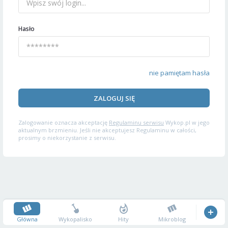
Hasło
nie pamiętam hasła
ZALOGUJ SIĘ
Zalogowanie oznacza akceptację
Regulaminu serwisu
Wykop.pl w jego
aktualnym brzmieniu. Jeśli nie akceptujesz Regulaminu w całości,
prosimy o niekorzystanie z serwisu.
Główna
Wykopalisko
Hity
Mikroblog