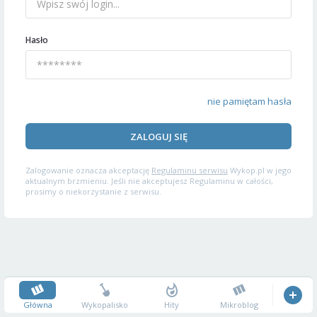
Hasło
nie pamiętam hasła
ZALOGUJ SIĘ
Zalogowanie oznacza akceptację
Regulaminu serwisu
Wykop.pl w jego
aktualnym brzmieniu. Jeśli nie akceptujesz Regulaminu w całości,
prosimy o niekorzystanie z serwisu.
Główna
Wykopalisko
Hity
Mikroblog