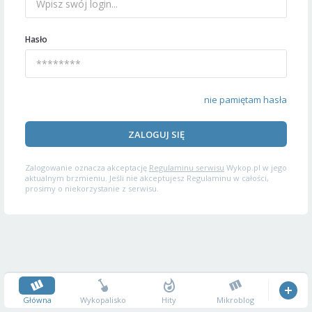
Hasło
nie pamiętam hasła
ZALOGUJ SIĘ
Zalogowanie oznacza akceptację
Regulaminu serwisu
Wykop.pl w jego
aktualnym brzmieniu. Jeśli nie akceptujesz Regulaminu w całości,
prosimy o niekorzystanie z serwisu.
Główna
Wykopalisko
Hity
Mikroblog