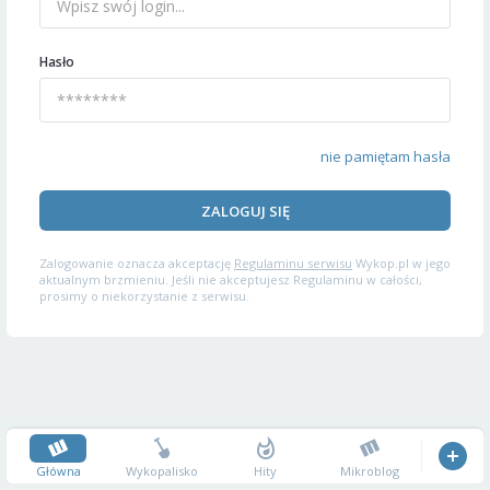
Hasło
nie pamiętam hasła
ZALOGUJ SIĘ
Zalogowanie oznacza akceptację
Regulaminu serwisu
Wykop.pl w jego
aktualnym brzmieniu. Jeśli nie akceptujesz Regulaminu w całości,
prosimy o niekorzystanie z serwisu.
Główna
Wykopalisko
Hity
Mikroblog