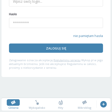
Hasło
nie pamiętam hasła
ZALOGUJ SIĘ
Zalogowanie oznacza akceptację
Regulaminu serwisu
Wykop.pl w jego
aktualnym brzmieniu. Jeśli nie akceptujesz Regulaminu w całości,
prosimy o niekorzystanie z serwisu.
Główna
Wykopalisko
Hity
Mikroblog