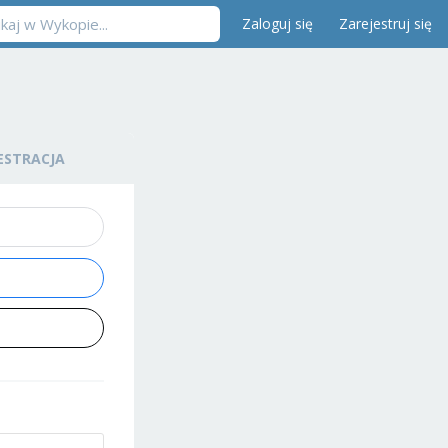
Zaloguj się
Zarejestruj się
ESTRACJA