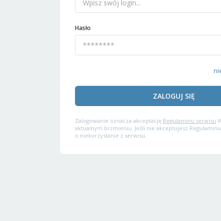
Hasło
ni
ZALOGUJ SIĘ
Zalogowanie oznacza akceptację
Regulaminu serwisu
W
aktualnym brzmieniu. Jeśli nie akceptujesz Regulaminu
o niekorzystanie z serwisu.