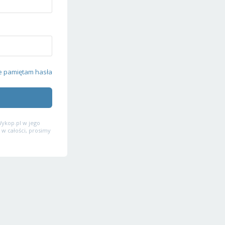
e pamiętam hasła
ykop.pl w jego
 w całości, prosimy