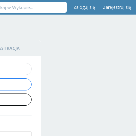
Zaloguj się
Zarejestruj się
ESTRACJA