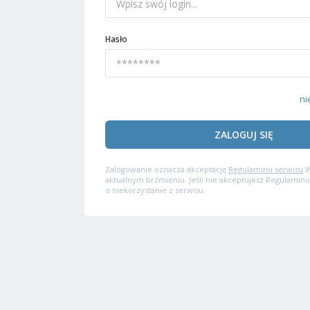
Hasło
ni
ZALOGUJ SIĘ
Zalogowanie oznacza akceptację
Regulaminu serwisu
W
aktualnym brzmieniu. Jeśli nie akceptujesz Regulaminu
o niekorzystanie z serwisu.