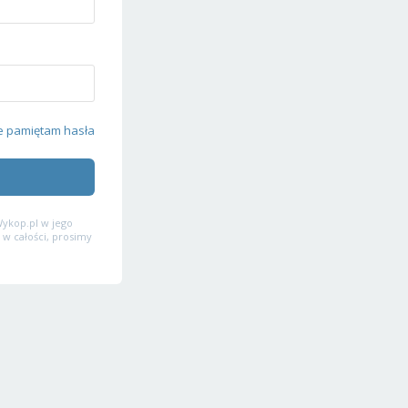
e pamiętam hasła
ykop.pl w jego
 w całości, prosimy