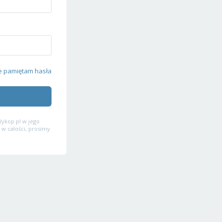
e pamiętam hasła
ykop.pl w jego
 w całości, prosimy