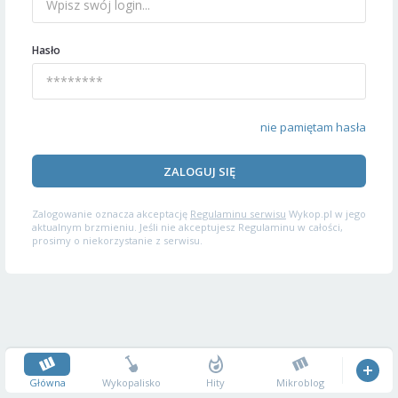
Hasło
nie pamiętam hasła
ZALOGUJ SIĘ
Zalogowanie oznacza akceptację
Regulaminu serwisu
Wykop.pl w jego
aktualnym brzmieniu. Jeśli nie akceptujesz Regulaminu w całości,
prosimy o niekorzystanie z serwisu.
Główna
Wykopalisko
Hity
Mikroblog