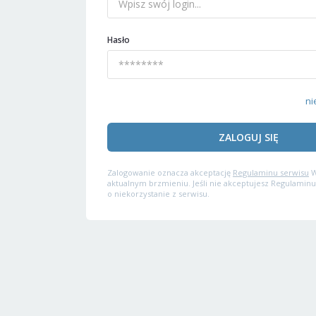
Hasło
ni
ZALOGUJ SIĘ
Zalogowanie oznacza akceptację
Regulaminu serwisu
W
aktualnym brzmieniu. Jeśli nie akceptujesz Regulaminu
o niekorzystanie z serwisu.