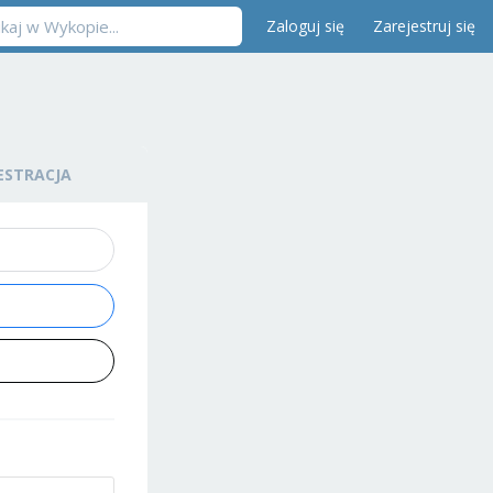
Zaloguj się
Zarejestruj się
ESTRACJA