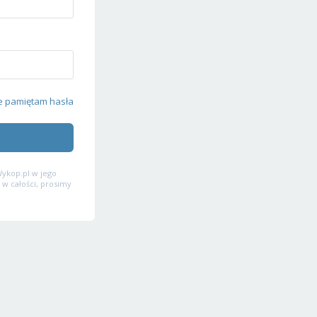
e pamiętam hasła
ykop.pl w jego
 w całości, prosimy