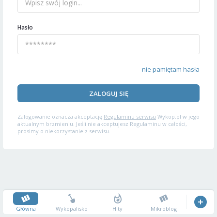
Hasło
nie pamiętam hasła
ZALOGUJ SIĘ
Zalogowanie oznacza akceptację
Regulaminu serwisu
Wykop.pl w jego
aktualnym brzmieniu. Jeśli nie akceptujesz Regulaminu w całości,
prosimy o niekorzystanie z serwisu.
Główna
Wykopalisko
Hity
Mikroblog