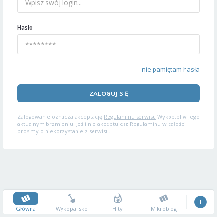
Hasło
nie pamiętam hasła
ZALOGUJ SIĘ
Zalogowanie oznacza akceptację
Regulaminu serwisu
Wykop.pl w jego
aktualnym brzmieniu. Jeśli nie akceptujesz Regulaminu w całości,
prosimy o niekorzystanie z serwisu.
Główna
Wykopalisko
Hity
Mikroblog