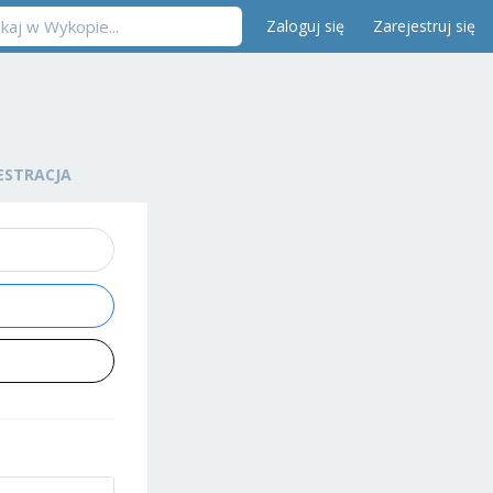
Zaloguj się
Zarejestruj się
ESTRACJA