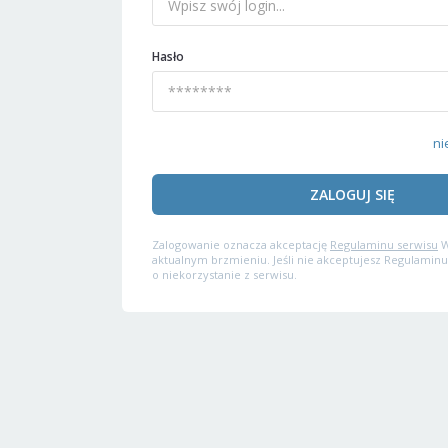
Hasło
ni
ZALOGUJ SIĘ
Zalogowanie oznacza akceptację
Regulaminu serwisu
W
aktualnym brzmieniu. Jeśli nie akceptujesz Regulaminu
o niekorzystanie z serwisu.