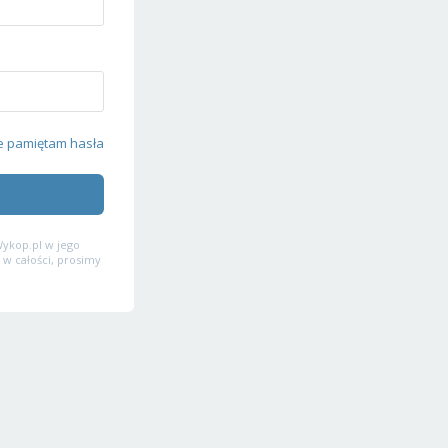
e pamiętam hasła
ykop.pl w jego
 w całości, prosimy