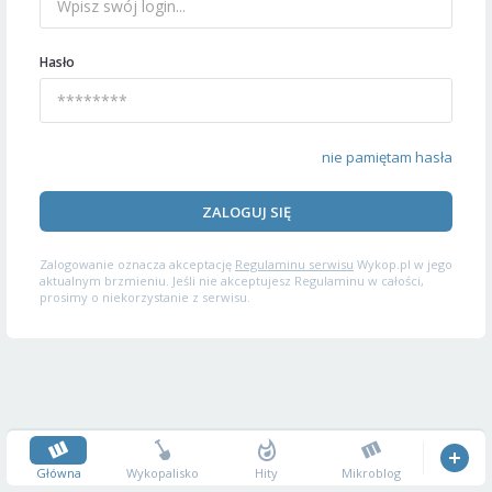
Hasło
nie pamiętam hasła
ZALOGUJ SIĘ
Zalogowanie oznacza akceptację
Regulaminu serwisu
Wykop.pl w jego
aktualnym brzmieniu. Jeśli nie akceptujesz Regulaminu w całości,
prosimy o niekorzystanie z serwisu.
Główna
Wykopalisko
Hity
Mikroblog