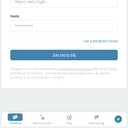
Hasło
nie pamiętam hasła
ZALOGUJ SIĘ
Zalogowanie oznacza akceptację
Regulaminu serwisu
Wykop.pl w jego
aktualnym brzmieniu. Jeśli nie akceptujesz Regulaminu w całości,
prosimy o niekorzystanie z serwisu.
Główna
Wykopalisko
Hity
Mikroblog