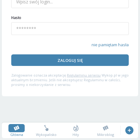
Hasło
nie pamiętam hasła
ZALOGUJ SIĘ
Zalogowanie oznacza akceptację
Regulaminu serwisu
Wykop.pl w jego
aktualnym brzmieniu. Jeśli nie akceptujesz Regulaminu w całości,
prosimy o niekorzystanie z serwisu.
Główna
Wykopalisko
Hity
Mikroblog