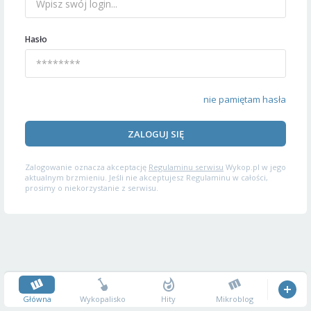
Hasło
nie pamiętam hasła
ZALOGUJ SIĘ
Zalogowanie oznacza akceptację
Regulaminu serwisu
Wykop.pl w jego
aktualnym brzmieniu. Jeśli nie akceptujesz Regulaminu w całości,
prosimy o niekorzystanie z serwisu.
Główna
Wykopalisko
Hity
Mikroblog