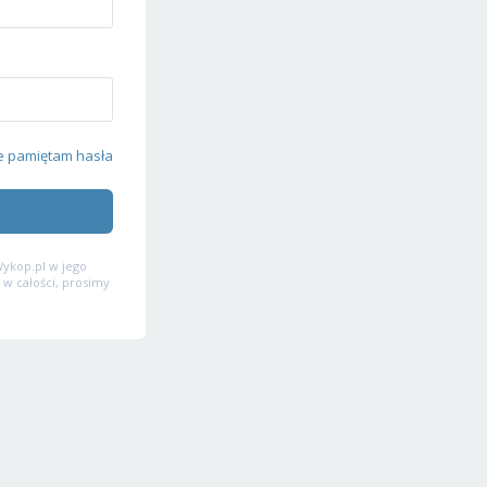
e pamiętam hasła
ykop.pl w jego
 w całości, prosimy