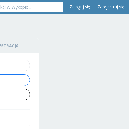
Zaloguj się
Zarejestruj się
ESTRACJA