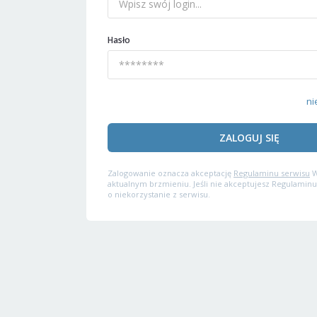
Hasło
ni
ZALOGUJ SIĘ
Zalogowanie oznacza akceptację
Regulaminu serwisu
W
aktualnym brzmieniu. Jeśli nie akceptujesz Regulaminu
o niekorzystanie z serwisu.