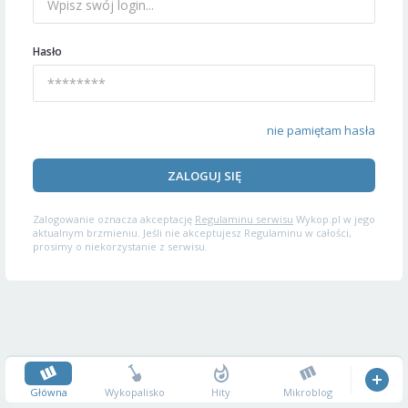
Hasło
nie pamiętam hasła
ZALOGUJ SIĘ
Zalogowanie oznacza akceptację
Regulaminu serwisu
Wykop.pl w jego
aktualnym brzmieniu. Jeśli nie akceptujesz Regulaminu w całości,
prosimy o niekorzystanie z serwisu.
Główna
Wykopalisko
Hity
Mikroblog