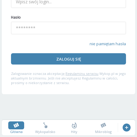
Hasło
nie pamiętam hasła
ZALOGUJ SIĘ
Zalogowanie oznacza akceptację
Regulaminu serwisu
Wykop.pl w jego
aktualnym brzmieniu. Jeśli nie akceptujesz Regulaminu w całości,
prosimy o niekorzystanie z serwisu.
Główna
Wykopalisko
Hity
Mikroblog