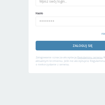
Hasło
ni
ZALOGUJ SIĘ
Zalogowanie oznacza akceptację
Regulaminu serwisu
W
aktualnym brzmieniu. Jeśli nie akceptujesz Regulaminu
o niekorzystanie z serwisu.