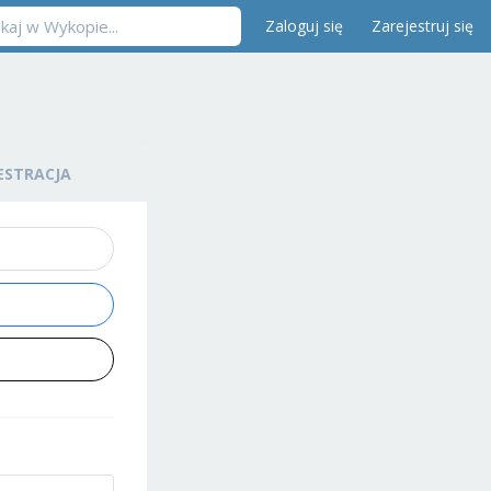
Zaloguj się
Zarejestruj się
ESTRACJA