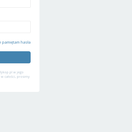
e pamiętam hasła
ykop.pl w jego
 w całości, prosimy