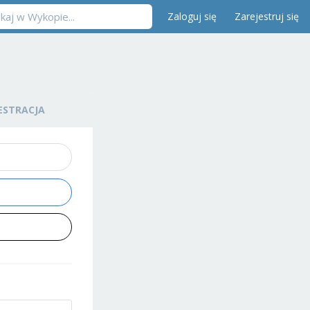
Zaloguj się
Zarejestruj się
ESTRACJA