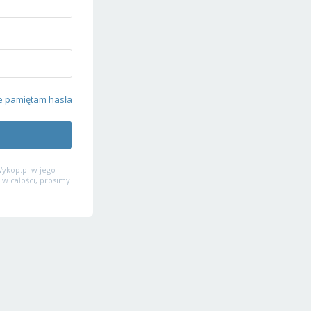
e pamiętam hasła
ykop.pl w jego
 w całości, prosimy