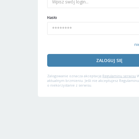
Hasło
ni
ZALOGUJ SIĘ
Zalogowanie oznacza akceptację
Regulaminu serwisu
W
aktualnym brzmieniu. Jeśli nie akceptujesz Regulaminu
o niekorzystanie z serwisu.