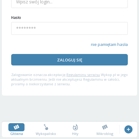
Hasło
nie pamiętam hasła
ZALOGUJ SIĘ
Zalogowanie oznacza akceptację
Regulaminu serwisu
Wykop.pl w jego
aktualnym brzmieniu. Jeśli nie akceptujesz Regulaminu w całości,
prosimy o niekorzystanie z serwisu.
Główna
Wykopalisko
Hity
Mikroblog