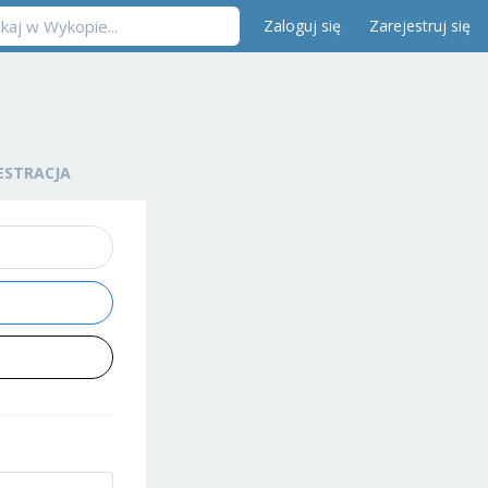
Zaloguj się
Zarejestruj się
ESTRACJA