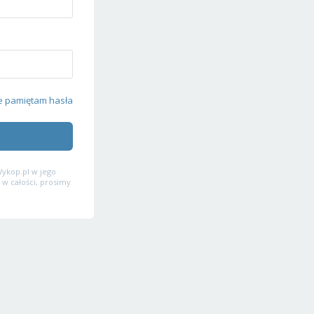
e pamiętam hasła
ykop.pl w jego
 w całości, prosimy