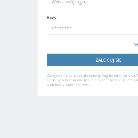
Hasło
ni
ZALOGUJ SIĘ
Zalogowanie oznacza akceptację
Regulaminu serwisu
W
aktualnym brzmieniu. Jeśli nie akceptujesz Regulaminu
o niekorzystanie z serwisu.