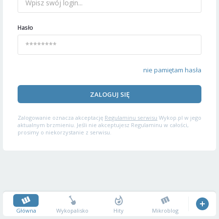
Hasło
nie pamiętam hasła
ZALOGUJ SIĘ
Zalogowanie oznacza akceptację
Regulaminu serwisu
Wykop.pl w jego
aktualnym brzmieniu. Jeśli nie akceptujesz Regulaminu w całości,
prosimy o niekorzystanie z serwisu.
Główna
Wykopalisko
Hity
Mikroblog