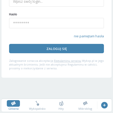
Hasło
nie pamiętam hasła
ZALOGUJ SIĘ
Zalogowanie oznacza akceptację
Regulaminu serwisu
Wykop.pl w jego
aktualnym brzmieniu. Jeśli nie akceptujesz Regulaminu w całości,
prosimy o niekorzystanie z serwisu.
Główna
Wykopalisko
Hity
Mikroblog